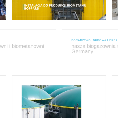
DORADZTWO, BUDOWA I EKSP
ni i biometanowni
nasza biogazownia 
Germany