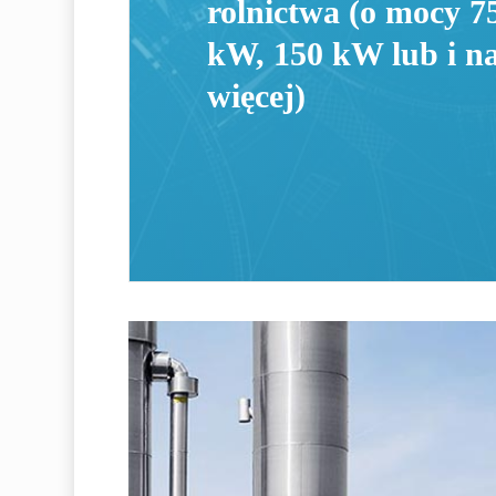
rolnictwa (o mocy 7
kW, 150 kW lub i n
więcej)