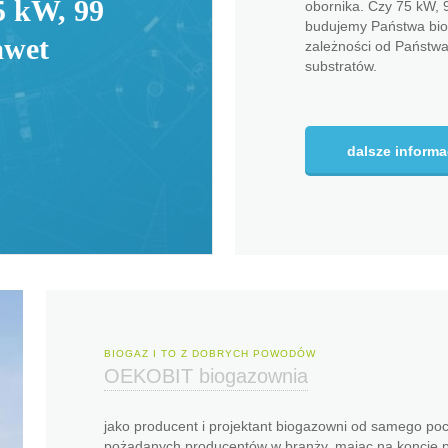
5 kW, 99
obornika. Czy 75 kW, 
budujemy Państwa bio
awet
zależności od Państwa 
substratów.
dalsze informa
BIOGAZ I TO Z DOBRYCH POWODÓW
OEKOBIT biogazownia
jako producent i projektant biogazowni od samego po
pożądanych producentów w branży, mając na koncie 