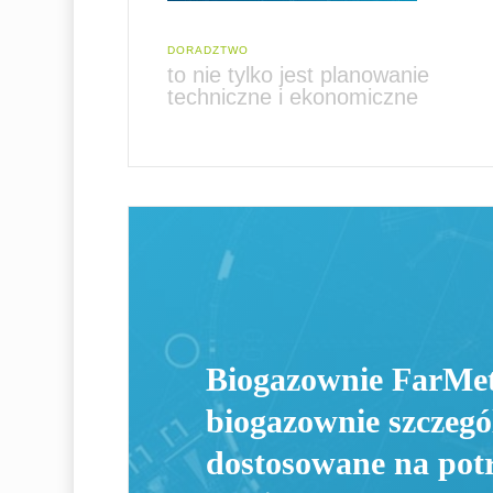
DORADZTWO
to nie tylko jest planowanie
techniczne i ekonomiczne
Biogazownie FarMet
biogazownie szczegó
dostosowane na pot