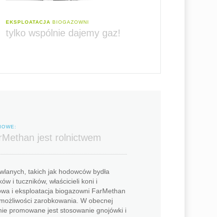
EKSPLOATACJA
BIOGAZOWNI
tylko wspólnie dajemy gaz!
IOWE:
Methan jest rolnictwem
wlanych, takich jak hodowców bydła
w i tuczników, właścicieli koni i
wa i eksploatacja biogazowni FarMethan
 możliwości zarobkowania. W obecnej
ie promowane jest stosowanie gnojówki i