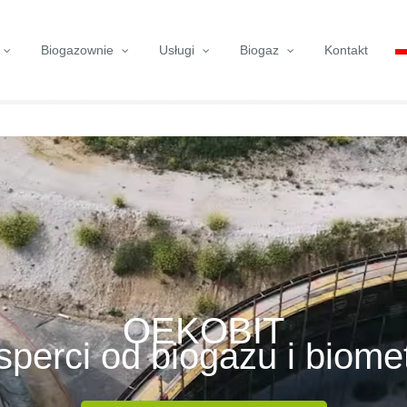
Biogazownie
Usługi
Biogaz
Kontakt
OEKOBIT
sperci od biogazu i biom