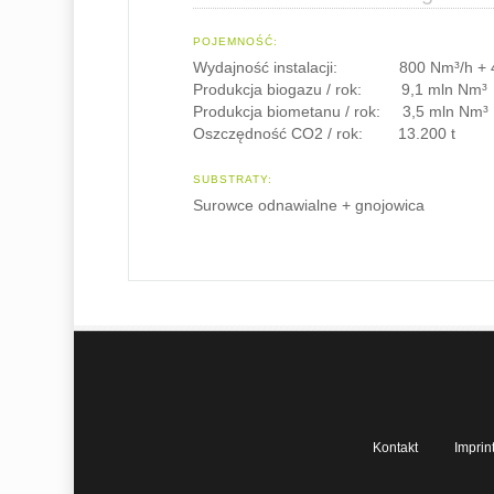
POJEMNOŚĆ:
Wydajność instalacji: 800 Nm³/h + 4
Produkcja biogazu / rok: 9,1 mln Nm³
Produkcja biometanu / rok: 3,5 mln Nm³
Oszczędność CO2 / rok: 13.200 t
SUBSTRATY:
Surowce odnawialne + gnojowica
Kontakt
Imprin