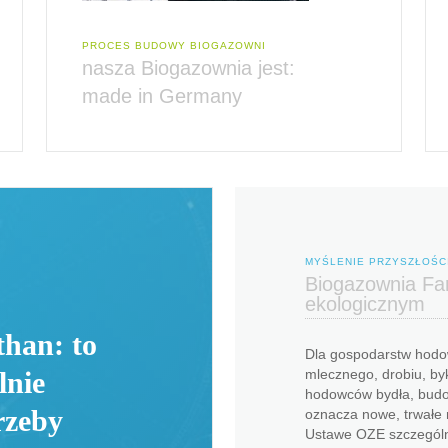
PROCES BUDOWY BIOGAZOWNI
nasza Biogazownia jest:
made in Germany
MYŚLENIE PRZYSZŁOŚC
Biogazownia Far
ekologicznym
han: to
Dla gospodarstw hodo
mlecznego, drobiu, bykó
lnie
hodowców bydła, budo
rzeby
oznacza nowe, trwałe
Ustawe OZE szczególn