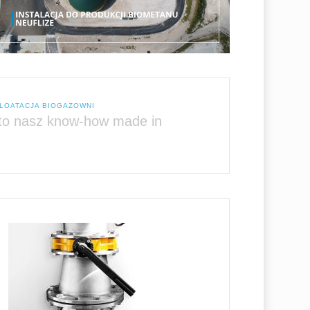
LOATACJA BIOGAZOWNI
to nasz know-how made in