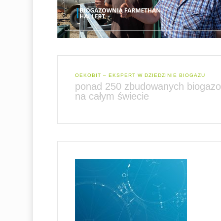
OEKOBIT – EKSPERT W DZIEDZINIE BIOGAZU
ponad 250 zbudowanych biogazow
na całym świecie