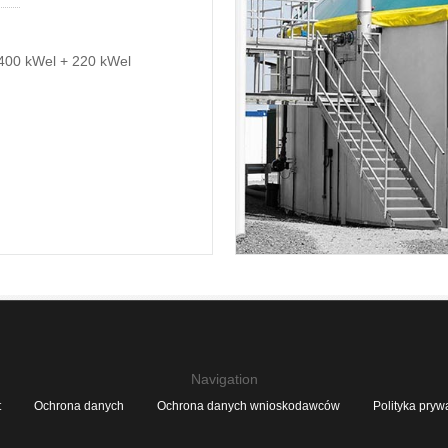
00 kWel + 220 kWel
Navigation
t
Ochrona danych
Ochrona danych wnioskodawców
Polityka pryw