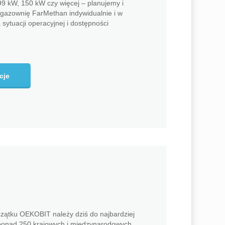
99 kW, 150 kW czy więcej – planujemy i
gazownię FarMethan indywidualnie i w
sytuacji operacyjnej i dostępności
cje
czątku OEKOBIT należy dziś do najbardziej
ponad 250 krajowych i międzynarodowych