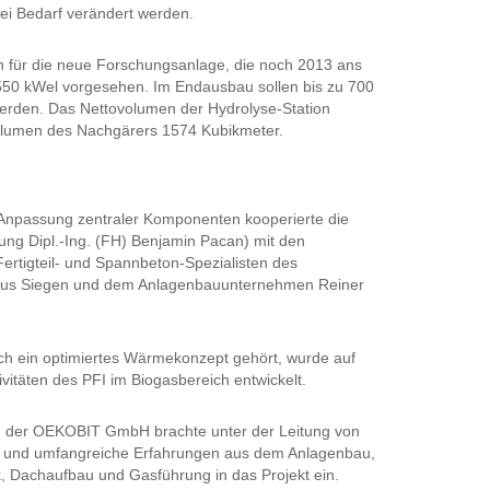
ei Bedarf verändert werden.
ch für die neue Forschungsanlage, die noch 2013 ans
n 550 kWel vorgesehen. Im Endausbau sollen bis zu 700
erden. Das Nettovolumen der Hydrolyse-Station
olumen des Nachgärers 1574 Kubikmeter.
 Anpassung zentraler Komponenten kooperierte die
ung Dipl.-Ing. (FH) Benjamin Pacan) mit den
tigteil- und Spannbeton-Spezialisten des
us Siegen und dem Anlagenbauunternehmen Reiner
ch ein optimiertes Wärmekonzept gehört, wurde auf
itäten des PFI im Biogasbereich entwickelt.
g der OEKOBIT GmbH brachte unter der Leitung von
gen und umfangreiche Erfahrungen aus dem Anlagenbau,
, Dachaufbau und Gasführung in das Projekt ein.