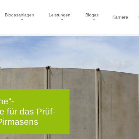
Biogasanlagen
Leistungen
Biogas
Karriere
ne“-
 für das Prüf-
 Pirmasens