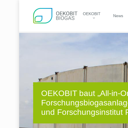
Skip
to
OEKOBIT
main
News
content
OEKOBIT baut „All-in-O
Forschungsbiogasanlage
und Forschungsinstitut