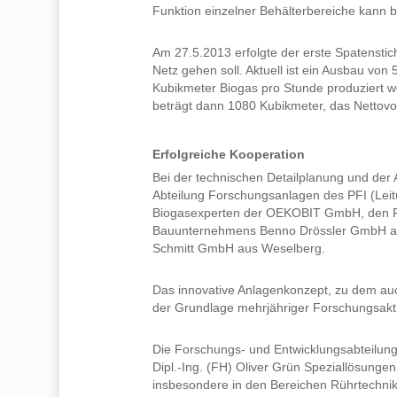
Funktion einzelner Behälterbereiche kann b
Am 27.5.2013 erfolgte der erste Spatensti
Netz gehen soll. Aktuell ist ein Ausbau vo
Kubikmeter Biogas pro Stunde produziert w
beträgt dann 1080 Kubikmeter, das Nettov
Erfolgreiche Kooperation
Bei der technischen Detailplanung und der
Abteilung Forschungsanlagen des PFI (Leit
Biogasexperten der OEKOBIT GmbH, den Fer
Bauunternehmens Benno Drössler GmbH a
Schmitt GmbH aus Weselberg.
Das innovative Anlagenkonzept, zu dem au
der Grundlage mehrjähriger Forschungsaktiv
Die Forschungs- und Entwicklungsabteilun
Dipl.-Ing. (FH) Oliver Grün Speziallösun
insbesondere in den Bereichen Rührtechnik