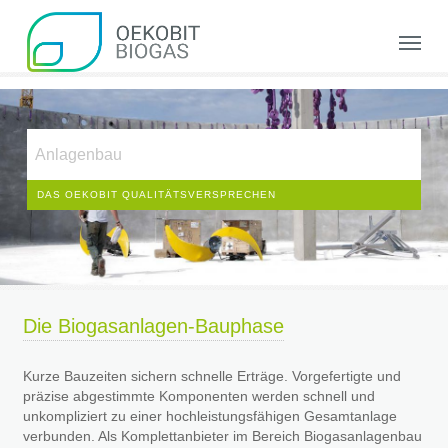
Skip
to
Menu
main
content
Anlagenbau
DAS OEKOBIT QUALITÄTSVERSPRECHEN
Die Biogasanlagen-Bauphase
Kurze Bauzeiten sichern schnelle Erträge. Vorgefertigte und
präzise abgestimmte Komponenten werden schnell und
unkompliziert zu einer hochleistungsfähigen Gesamtanlage
verbunden. Als Komplettanbieter im Bereich Biogasanlagenbau