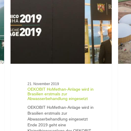
HoMethan-
Biogas
Anlage
in
wird
Harauc
in
sur
Brasilien
Seille
erstmals
geht
zur
im
Abwasserbehandlung
Novem
eingesetzt
ans
Netz.
21. November 2019
OEKOBIT HoMethan-Anlage wird in
Brasilien erstmals zur
Abwasserbehandlung eingesetzt
OEKOBIT HoMethan-Anlage wird in
Brasilien erstmals zur
Abwasserbehandlung eingesetzt
Ende 2019 geht eine
Kleinstbiogasanlage der OEKOBIT