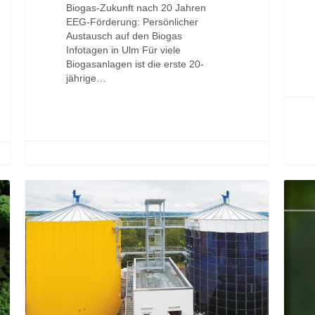
Biogas-Zukunft nach 20 Jahren
EEG-Förderung: Persönlicher
Austausch auf den Biogas
Infotagen in Ulm Für viele
Biogasanlagen ist die erste 20-
jährige…
SWR
Zukunf
berichtet
Projekt
über
zur
die
kombin
Biomethanproduktion
Nutzu
in
der
Boppard
Durch
Silphie
erhält
Landes