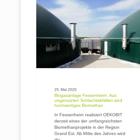
Fessenheim:
Aus
ungenutzten
Schlachtabfällen
wird
hochwertiges
Biomethan
25. Mai 2020
Biogasanlage Fessenheim: Aus
ungenutzten Schlachtabfällen wird
hochwertiges Biomethan
In Fessenheim realisiert OEKOBIT
derzeit eines der umfangreichsten
Biomethanprojekte in der Region
Grand Est. Ab Mitte des Jahres wird
die…