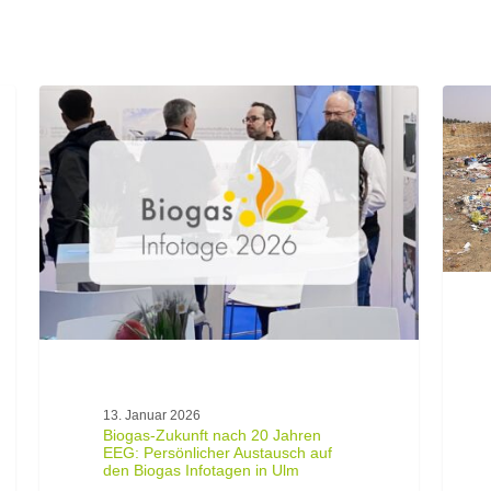
Biogas-
LoSEN
Zukunft
–
nach
Local
20
Sustai
Jahren
Energy
EEG:
Networ
Persönlicher
in
Austausch
Senega
auf
den
Biogas
Infotagen
in
Ulm
13. Januar 2026
Biogas-Zukunft nach 20 Jahren
EEG: Persönlicher Austausch auf
den Biogas Infotagen in Ulm