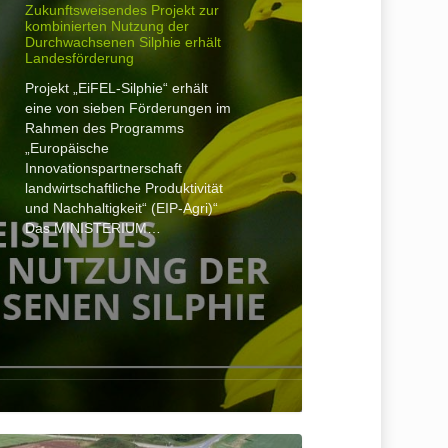
Zukunftsweisendes Projekt zur
kombinierten Nutzung der
Durchwachsenen Silphie erhält
Landesförderung
Projekt „EiFEL-Silphie“ erhält
eine von sieben Förderungen im
Rahmen des Programms
„Europäische
Innovationspartnerschaft
landwirtschaftliche Produktivität
und Nachhaltigkeit“ (EIP-Agri)“
Das MINISTERIUM…