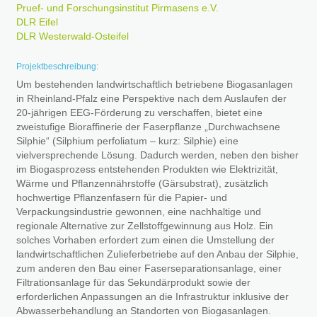
Pruef- und Forschungsinstitut Pirmasens e.V.
DLR Eifel
DLR Westerwald-Osteifel
Projektbeschreibung:
Um bestehenden landwirtschaftlich betriebene Biogasanlagen
in Rheinland-Pfalz eine Perspektive nach dem Auslaufen der
20-jährigen EEG-Förderung zu verschaffen, bietet eine
zweistufige Bioraffinerie der Faserpflanze „Durchwachsene
Silphie“ (Silphium perfoliatum – kurz: Silphie) eine
vielversprechende Lösung. Dadurch werden, neben den bisher
im Biogasprozess entstehenden Produkten wie Elektrizität,
Wärme und Pflanzennährstoffe (Gärsubstrat), zusätzlich
hochwertige Pflanzenfasern für die Papier- und
Verpackungsindustrie gewonnen, eine nachhaltige und
regionale Alternative zur Zellstoffgewinnung aus Holz. Ein
solches Vorhaben erfordert zum einen die Umstellung der
landwirtschaftlichen Zulieferbetriebe auf den Anbau der Silphie,
zum anderen den Bau einer Faserseparationsanlage, einer
Filtrationsanlage für das Sekundärprodukt sowie der
erforderlichen Anpassungen an die Infrastruktur inklusive der
Abwasserbehandlung an Standorten von Biogasanlagen.