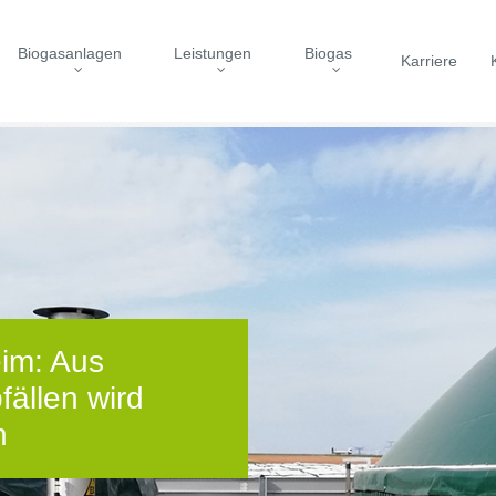
Biogasanlagen
Leistungen
Biogas
Karriere
im: Aus
ällen wird
n