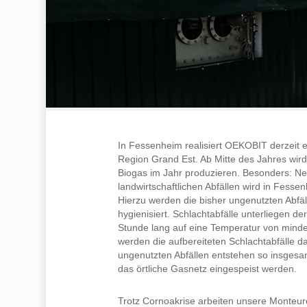
In Fessenheim realisiert OEKOBIT derzeit 
Region Grand Est. Ab Mitte des Jahres wir
Biogas im Jahr produzieren. Besonders: Ne
landwirtschaftlichen Abfällen wird in Fess
Hierzu werden die bisher ungenutzten Abfäl
hygienisiert. Schlachtabfälle unterliegen
Stunde lang auf eine Temperatur von minde
werden die aufbereiteten Schlachtabfälle 
ungenutzten Abfällen entstehen so insgesam
das örtliche Gasnetz eingespeist werden.
Trotz Cornoakrise arbeiten unsere Monteure 