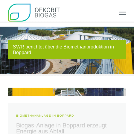
Skip
to
Menu
main
content
SWR berichtet über die Biomethanproduktion in
Boppard
BIOMETHANANLAGE IN BOPPARD
Biogas-Anlage in Boppard erzeugt
Energie aus Abfall