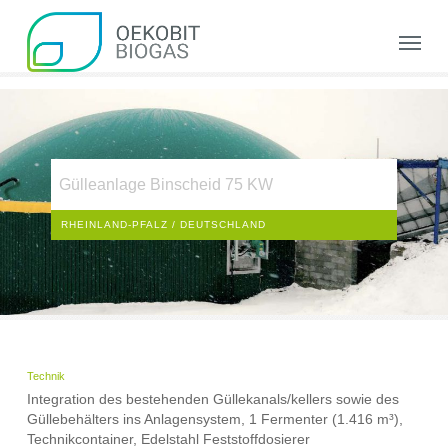
Skip
to
Menu
main
content
Gülleanlage Binscheid 75 KW
RHEINLAND-PFALZ / DEUTSCHLAND
Technik
Integration des bestehenden Güllekanals/kellers sowie des
Güllebehälters ins Anlagensystem, 1 Fermenter (1.416 m³),
Technikcontainer, Edelstahl Feststoffdosierer