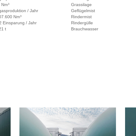
 Nm³
Grassilage
gasproduktion / Jahr
Geflügelmist
07.600 Nm³
Rindermist
 Einsparung / Jahr
Rindergülle
21 t
Brauchwasser
lowres_3
lowr