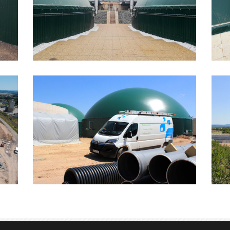
lowres_IMG_0135_final
lowre