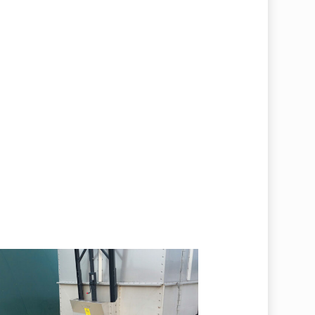
es_20200827_085330