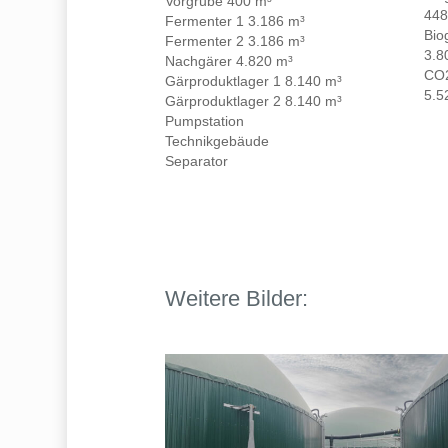
Vorgrube 400 m³
448
Fermenter 1 3.186 m³
Bio
Fermenter 2 3.186 m³
3.8
Nachgärer 4.820 m³
CO2
Gärproduktlager 1 8.140 m³
5.5
Gärproduktlager 2 8.140 m³
Pumpstation
Technikgebäude
Separator
Weitere
Bilder:
lowres_2