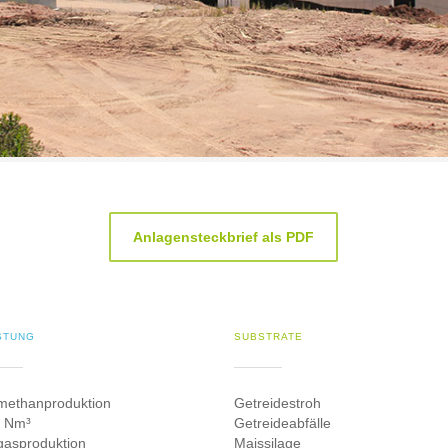
Anlagensteckbrief als PDF
STUNG
SUBSTRATE
methanproduktion
Getreidestroh
 Nm³
Getreideabfälle
gasproduktion
Maissilage