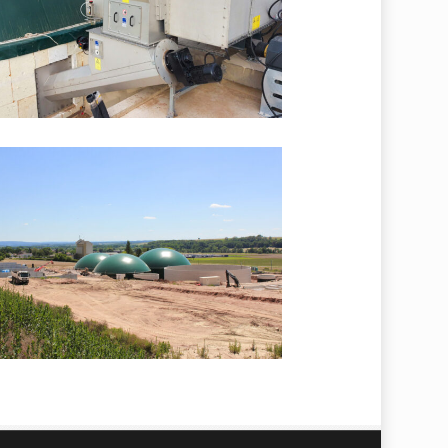
s_IMG_0149_final