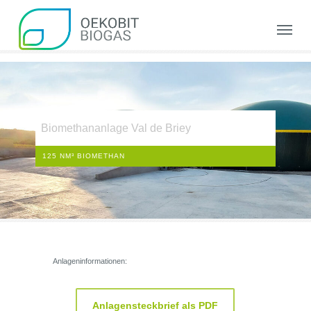
Skip
to
Menu
main
content
Biomethananlage Val de Briey
125 NM³ BIOMETHAN
Anlageninformationen:
Anlagensteckbrief als PDF