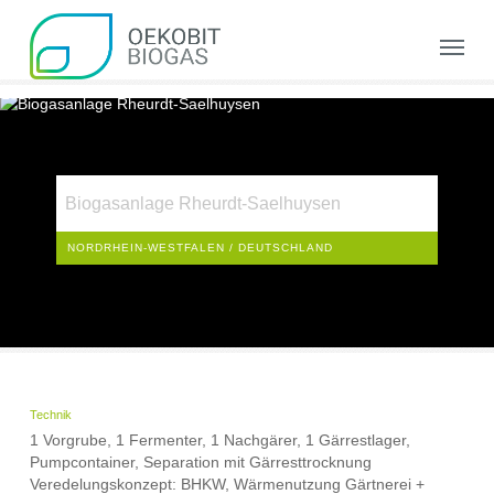
Skip
to
Menu
main
content
Biogasanlage Rheurdt-Saelhuysen
NORDRHEIN-WESTFALEN / DEUTSCHLAND
Technik
1 Vorgrube, 1 Fermenter, 1 Nachgärer, 1 Gärrestlager,
Pumpcontainer, Separation mit Gärresttrocknung
Veredelungskonzept: BHKW, Wärmenutzung Gärtnerei +