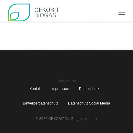
Skip
to
Menu
main
content
Navigation
Kontakt
Impressum
Datenschutz
Bewerberdatenschutz
Datenschutz Social Media
© 2026 OEKOBIT Die Biogasexperten.