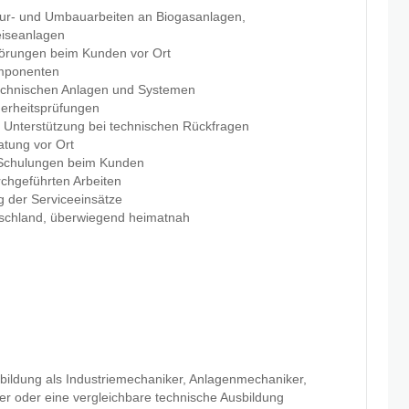
ur- und Umbauarbeiten an Biogasanlagen,
eiseanlagen
örungen beim Kunden vor Ort
omponenten
technischen Anlagen und Systemen
herheitsprüfungen
Unterstützung bei technischen Rückfragen
tung vor Ort
 Schulungen beim Kunden
chgeführten Arbeiten
g der Serviceeinsätze
tschland, überwiegend heimatnah
bildung als Industriemechaniker, Anlagenmechaniker,
ker oder eine vergleichbare technische Ausbildung