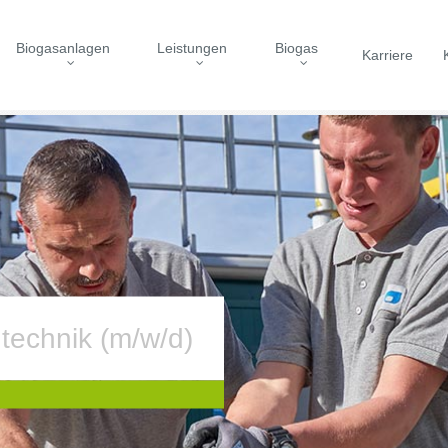
Biogasanlagen
Leistungen
Biogas
Karriere
technik (m/w/d)