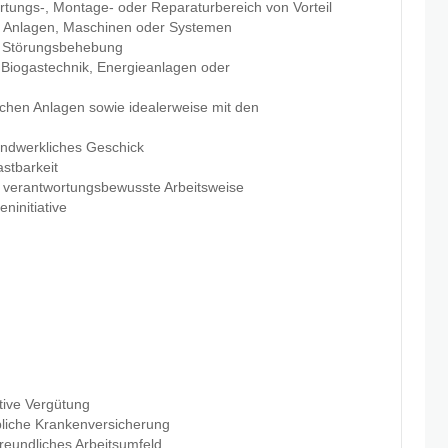
rtungs-, Montage- oder Reparaturbereich von Vorteil
n Anlagen, Maschinen oder Systemen
d Störungsbehebung
 Biogastechnik, Energieanlagen oder
chen Anlagen sowie idealerweise mit den
andwerkliches Geschick
astbarkeit
nd verantwortungsbewusste Arbeitsweise
ninitiative
ktive Vergütung
ebliche Krankenversicherung
freundliches Arbeitsumfeld