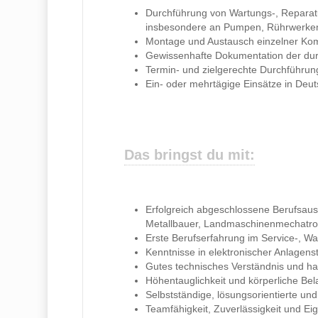
Durchführung von Wartungs-, Reparat
insbesondere an Pumpen, Rührwerken
Montage und Austausch einzelner K
Gewissenhafte Dokumentation der dur
Termin- und zielgerechte Durchführun
Ein- oder mehrtägige Einsätze in Deu
Das bringst du mit:
Erfolgreich abgeschlossene Berufsaus
Metallbauer, Landmaschinenmechatroni
Erste Berufserfahrung im Service-, Wa
Kenntnisse in elektronischer Anlagens
Gutes technisches Verständnis und h
Höhentauglichkeit und körperliche Bel
Selbstständige, lösungsorientierte u
Teamfähigkeit, Zuverlässigkeit und Eige