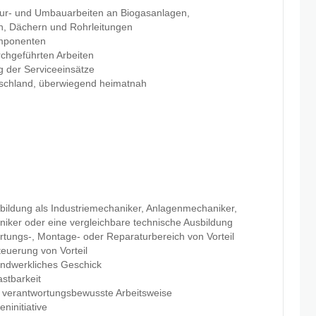
ur- und Umbauarbeiten an Biogasanlagen,
, Dächern und Rohrleitungen
omponenten
chgeführten Arbeiten
g der Serviceeinsätze
tschland, überwiegend heimatnah
bildung als Industriemechaniker, Anlagenmechaniker,
ker oder eine vergleichbare technische Ausbildung
rtungs-, Montage- oder Reparaturbereich von Vorteil
teuerung von Vorteil
andwerkliches Geschick
astbarkeit
nd verantwortungsbewusste Arbeitsweise
ninitiative