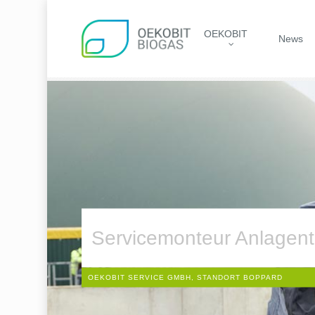
Skip
to
OEKOBIT
main
News
content
Servicemonteur Anlagent
OEKOBIT SERVICE GMBH, STANDORT BOPPARD